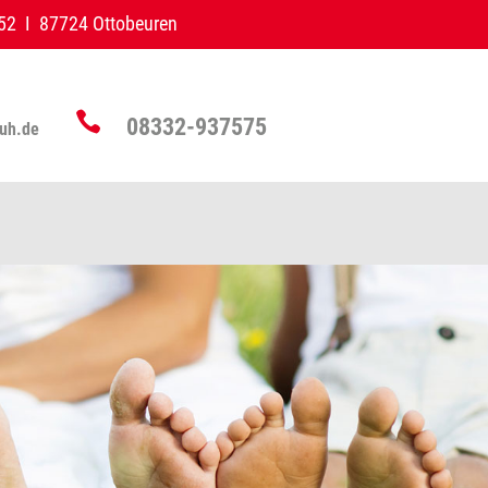
 52 I 87724 Ottobeuren

08332-937575
auh.de